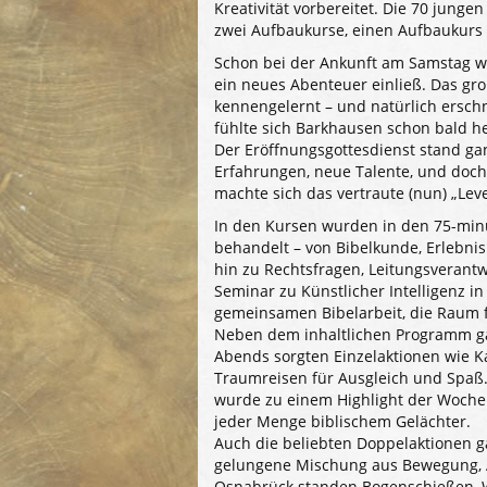
Kreativität vorbereitet. Die 70 junge
zwei Aufbaukurse, einen Aufbaukurs 
Schon bei der Ankunft am Samstag wa
ein neues Abenteuer einließ. Das gr
kennengelernt – und natürlich ersc
fühlte sich Barkhausen schon bald h
Der Eröffnungsgottesdienst stand g
Erfahrungen, neue Talente, und doch
machte sich das vertraute (nun) „Leve
In den Kursen wurden in den 75-min
behandelt – von Bibelkunde, Erlebni
hin zu Rechtsfragen, Leitungsveran
Seminar zu Künstlicher Intelligenz i
gemeinsamen Bibelarbeit, die Raum f
Neben dem inhaltlichen Programm gab
Abends sorgten Einzelaktionen wie K
Traumreisen für Ausgleich und Spaß.
wurde zu einem Highlight der Woche 
jeder Menge biblischem Gelächter.
Auch die beliebten Doppelaktionen g
gelungene Mischung aus Bewegung, 
Osnabrück standen Bogenschießen, W