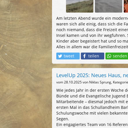
Am letzten Abend wurde ein moderner
waren sich alle einig, dass sich die F
noch niemand, dass die Freizeit ein
Insel kamen und von ihr wegfuhren. S
Kinder aber begeistert hat und so m
Alles in allem war die Familienfreiz
tweet
teilen
senden
LevelUp 2025: Neues Haus, n
vom
28.10.2025
von Niklas Sprung, Kategorie
Wie jedes Jahr in der ersten Woche 
Bünde und die Evangelische Jugend 
Mitarbeitende – diesmal jedoch mit 
ersten Mal in das Schullandheim Ba
Schulungswoche mit vielen bekannt
Segen.
Ein engagiertes Team von 16 Referen