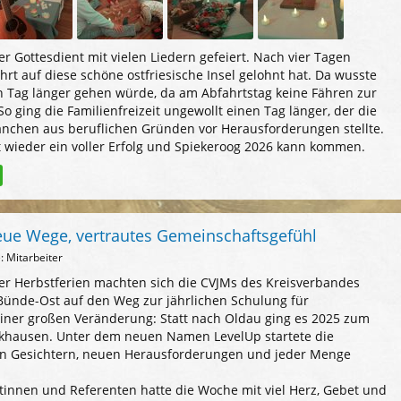
 Gottesdient mit vielen Liedern gefeiert. Nach vier Tagen
ahrt auf diese schöne ostfriesische Insel gelohnt hat. Da wusste
en Tag länger gehen würde, da am Abfahrtstag keine Fähren zur
o ging die Familienfreizeit ungewollt einen Tag länger, der die
anchen aus beruflichen Gründen vor Herausforderungen stellte.
eit wieder ein voller Erfolg und Spiekeroog 2026 kann kommen.
eue Wege, vertrautes Gemeinschaftsgefühl
: Mitarbeiter
der Herbstferien machten sich die CVJMs des Kreisverbandes
Bünde-Ost auf den Weg zur jährlichen Schulung für
einer großen Veränderung: Statt nach Oldau ging es 2025 zum
rkhausen. Unter dem neuen Namen LevelUp startete die
en Gesichtern, neuen Herausforderungen und jeder Menge
tinnen und Referenten hatte die Woche mit viel Herz, Gebet und