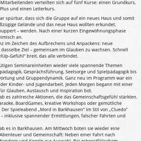
n Mitarbeitenden verteilten sich auf fünf Kurse: einen Grundkurs,
Plus und einen Leiterkurs.
r spürbar, dass sich die Gruppe auf ein neues Haus und somit
oßzügige Gelände und das neue Haus wollten erkundet,
hnuppert – werden. Nach einer kurzen Eingewöhnungsphase
eimisch an.
anz im Zeichen des Aufbrechens und Anpackens: neue
 dasselbe Ziel – gemeinsam im Glauben zu wachsen. Schnell
lUp-Gefühl“ breit, das alle verbindet.
ütigen Seminareinheiten wieder viele spannende Themen
spädagogik, Gesprächsführung, Seelsorge und Spielpädagogik bis
twortung und Gruppendynamik. Ganz neu im Programm war ein
n der Kinder- und Jugendarbeit. Jeden Morgen begann mit einer
ür Glauben, Austausch und Inspiration bot.
 es zahlreiche Aktionen, die das Gemeinschaftsgefühl stärkten.
araoke, BoardGames, kreative Workshops oder gemütliche
 Der Spieleabend „Mord in Barkhausen“ im Stil von „Cluedo“
– inklusive spannender Ermittlungen, falscher Fährten und
ab es in Barkhausen. Am Mittwoch boten sie wieder eine
Abenteuer und Gemeinschaft: Neben einer Fahrt nach
andern und Kegeln zur Auswahl. Bei ostwestfälischem