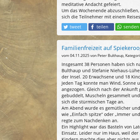
meditative Andacht gefeiert.
Um das Wochenende abzuschließen, w
sich die Teilnehmer mit einem Reis
tweet
teilen
senden
Familienfreizeit auf Spiekero
vom
04.11.2025
von Peter Bulthaup, Kategor
Insgesamt 38 Personen haben sich na
Bulthaup und Stefanie Niehaus-Lühe
der Insel. 20 Erwachsene und 18 Kin
Jeden Tag konnte man Wind, Sonne un
angezogen. Gleich nach der Ankunft 
gebuddelt, Muscheln gesammelt und 
sich die stürmischen Tage an.
Am Abend wurde es gemütlicher und e
wie „Einfach spitze“ oder „Immer un
regte zum Nachdenken an.
Ein Highlight war das Basteln von 
Einsatz. Leider nur im Haus, weil der
Kindern machte dies aber nichts aus,