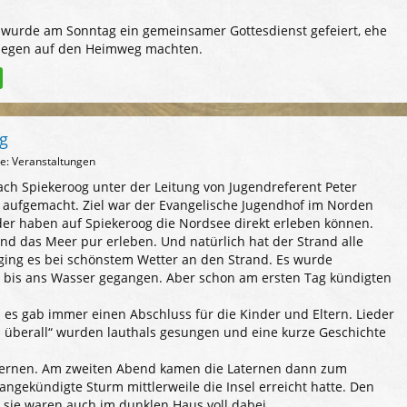
urde am Sonntag ein gemeinsamer Gottesdienst gefeiert, ehe
esegen auf den Heimweg machten.
og
ie: Veranstaltungen
ch Spiekeroog unter der Leitung von Jugendreferent Peter
 aufgemacht. Ziel war der Evangelische Jugendhof im Norden
der haben auf Spiekeroog die Nordsee direkt erleben können.
d das Meer pur erleben. Und natürlich hat der Strand alle
ging es bei schönstem Wetter an den Strand. Es wurde
bis ans Wasser gegangen. Aber schon am ersten Tag kündigten
s gab immer einen Abschluss für die Kinder und Eltern. Lieder
d überall“ wurden lauthals gesungen und eine kurze Geschichte
Laternen. Am zweiten Abend kamen die Laternen dann zum
 angekündigte Sturm mittlerweile die Insel erreicht hatte. Den
 sie waren auch im dunklen Haus voll dabei.