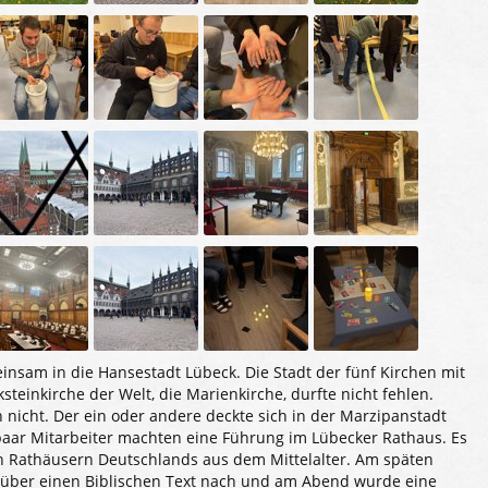
sam in die Hansestadt Lübeck. Die Stadt der fünf Kirchen mit
teinkirche der Welt, die Marienkirche, durfte nicht fehlen.
h nicht. Der ein oder andere deckte sich in der Marzipanstadt
paar Mitarbeiter machten eine Führung im Lübecker Rathaus. Es
n Rathäusern Deutschlands aus dem Mittelalter. Am späten
über einen Biblischen Text nach und am Abend wurde eine