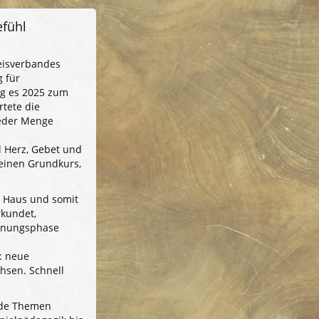
efühl
reisverbandes
 für
ng es 2025 zum
tete die
jeder Menge
l Herz, Gebet und
: einen Grundkurs,
s Haus und somit
rkundet,
öhnungsphase
: neue
hsen. Schnell
nde Themen