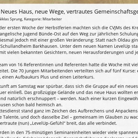
 Neues Haus, neue Wege, vertrautes Gemeinschaftsg
iklas Sprung, Kategorie: Mitarbeiter
 der ersten Woche der Herbstferien machten sich die CVJMs des K
angelische Jugend Bünde-Ost auf den Weg zur jährlichen Schulung
diesmal jedoch mit einer großen Veränderung: Statt nach Oldau gi
s Schullandheim Barkhausen. Unter dem neuen Namen LevelUp star
it vielen bekannten Gesichtern, neuen Herausforderungen und 
eam von 16 Referentinnen und Referenten hatte die Woche mit vie
reitet. Die 70 jungen Mitarbeitenden verteilten sich auf fünf Kurse
 einen Aufbaukurs Plus und einen Leiterkurs.
kunft am Samstag war spürbar, dass sich die Gruppe auf ein neue
uer einließ. Das großzügige Gelände und das neue Haus wollten e
und natürlich erschnuppert – werden. Nach einer kurzen Eingew
ausen schon bald heimisch an.
ttesdienst stand ganz im Zeichen des Aufbrechens und Anpackens
e Talente, und doch dasselbe Ziel – gemeinsam im Glauben zu wac
rtraute (nun) „LevelUp-Gefühl“ breit, das alle verbindet.
rden in den 75-minütigen Seminareinheiten wieder viele spanne