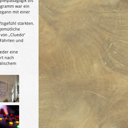
pielpädagogik bis
ogramm war ein
begann mit einer
sgefühl stärkten.
gemütliche
 von „Cluedo“
 Fährten und
eder eine
rt nach
älischem