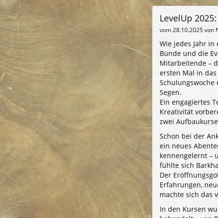
LevelUp 2025:
vom
28.10.2025
von N
Wie jedes Jahr in
Bünde und die Ev
Mitarbeitende – 
ersten Mal in da
Schulungswoche m
Segen.
Ein engagiertes T
Kreativität vorbe
zwei Aufbaukurse,
Schon bei der An
ein neues Abente
kennengelernt – 
fühlte sich Barkh
Der Eröffnungsgo
Erfahrungen, neu
machte sich das ve
In den Kursen wu