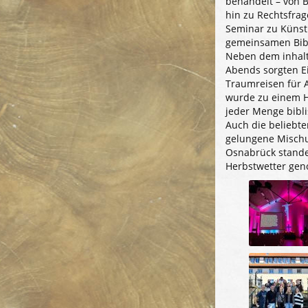
behandelt – von 
hin zu Rechtsfra
Seminar zu Künstl
gemeinsamen Bibe
Neben dem inhalt
Abends sorgten E
Traumreisen für A
wurde zu einem H
jeder Menge bibl
Auch die beliebt
gelungene Mischu
Osnabrück stande
Herbstwetter geno