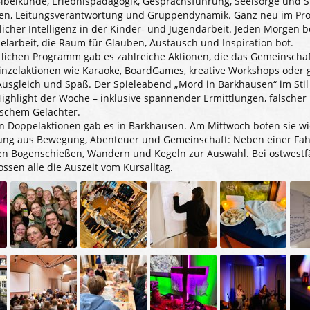
Bibelkunde, Erlebnispädagogik, Gesprächsführung, Seelsorge und S
gen, Leitungsverantwortung und Gruppendynamik. Ganz neu im Pr
icher Intelligenz in der Kinder- und Jugendarbeit. Jeden Morgen 
larbeit, die Raum für Glauben, Austausch und Inspiration bot.
lichen Programm gab es zahlreiche Aktionen, die das Gemeinschaft
inzelaktionen wie Karaoke, BoardGames, kreative Workshops oder 
usgleich und Spaß. Der Spieleabend „Mord in Barkhausen“ im Stil
ighlight der Woche – inklusive spannender Ermittlungen, falscher
ischem Gelächter.
en Doppelaktionen gab es in Barkhausen. Am Mittwoch boten sie wi
ng aus Bewegung, Abenteuer und Gemeinschaft: Neben einer Fah
n Bogenschießen, Wandern und Kegeln zur Auswahl. Bei ostwestf
ssen alle die Auszeit vom Kursalltag.